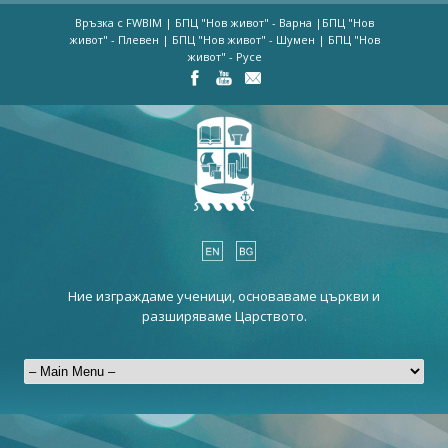
Връзка с FWBIM
|
БПЦ "Нов живот" - Варна
|
БПЦ "Нов
живот" - Плевен
|
БПЦ "Нов живот" - Шумен
|
БПЦ "Нов
живот" - Русе
Ние изграждаме ученици, основаваме църкви и
разширяваме Царството.