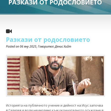
РАЗКАЗИ ОТ РОДОСЛОВИЕТО
Разкази от родословието
Posted on
06 яну 2025
, Говорител: Денис Хийт
Историята на публичното учение и дейност на Исус започва
в Галилея и води неумолимо към окончателното осъждане в