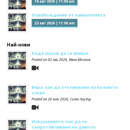
16 авг 2026
|
11:00 am
Освобождение от хамалогията
23 авг 2026
|
11:00 am
Най-нови
Къде искам да се впиша
Posted on
02 авг 2026
, Иван Мочков
Вяра: как да откликваме на Божието
слово
Posted on
26 юли 2026
, Силас Хоузър
Изкушенията: как да се
съпротивляваме на дявола