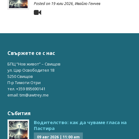
Posted on
19 юли 2026
, Ивайло Генчев
Свържете се с нас
БПЦ “Нов живот” – Свищов
ул. Цар Освободител 18
5250 Свищов
П-р Тимоти Отри
тел. +359 895690141
email: tim@awtrey.me
Събития
Водителство: как да чуваме гласа на
Пастира
09 авг 2026
|
11:00 am