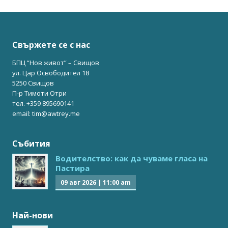
Свържете се с нас
БПЦ “Нов живот” – Свищов
ул. Цар Освободител 18
5250 Свищов
П-р Тимоти Отри
тел. +359 895690141
email: tim@awtrey.me
Събития
Водителство: как да чуваме гласа на
Пастира
09 авг 2026
|
11:00 am
Най-нови