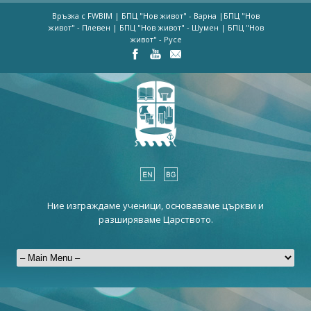
Връзка с FWBIM
|
БПЦ "Нов живот" - Варна
|
БПЦ "Нов
живот" - Плевен
|
БПЦ "Нов живот" - Шумен
|
БПЦ "Нов
живот" - Русе
Ние изграждаме ученици, основаваме църкви и
разширяваме Царството.