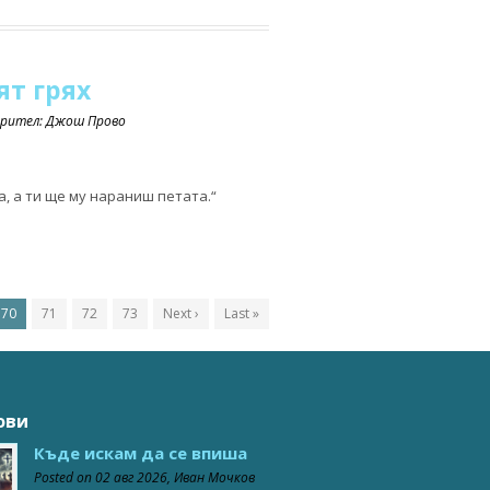
т грях
орител: Джош Прово
а, а ти ще му нараниш петата.“
70
71
72
73
Next ›
Last »
ови
Къде искам да се впиша
Posted on
02 авг 2026
, Иван Мочков