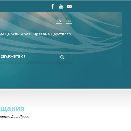
ме църкви и разширяваме Царството.
СВЪРЖЕТЕ СЕ
ещания
орител: Дош Прово