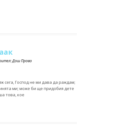
аак
орител: Дош Прово
иж сега, Господ не ми дава да раждам;
угинята ми; може би ще придобия дете
ша това, кое