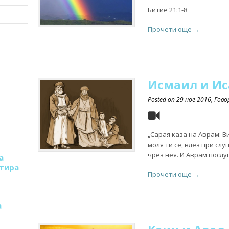
Битие 21:1-8
Прочети още →
Исмаил и Ис
Posted on
29 ное 2016
, Гов
„Сарая каза на Аврам: В
моля ти се, влез при сл
чрез нея. И Аврам послу
а
стира
Прочети още →
а