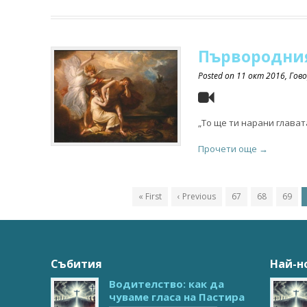
Първородния
Posted on
11 окт 2016
, Гов
„То ще ти нарани глават
Прочети още →
« First
‹ Previous
67
68
69
Събития
Най-н
Водителство: как да
чуваме гласа на Пастира