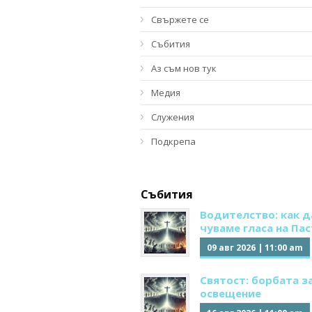
Свържете се
Събития
Аз съм нов тук
Медия
Служения
Подкрепа
Събития
Водителство: как д
чуваме гласа на Па
09 авг 2026
|
11:00 am
Святост: борбата з
освещение