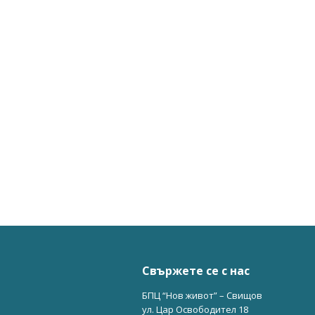
Свържете се с нас
БПЦ “Нов живот” – Свищов
ул. Цар Освободител 18