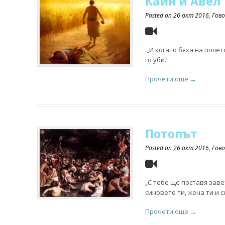
Каин и Авел
Posted on
26 окт 2016
, Гов
„И когато бяха на полет
го уби.“
Прочети още →
Потопът
Posted on
26 окт 2016
, Гов
„С тебе ще поставя заве
синовете ти, жена ти и с
Прочети още →