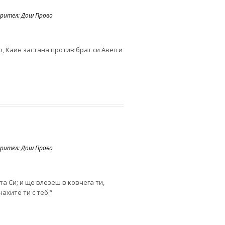
орител: Дош Прово
о, Каин застана против брат си Авел и
орител: Дош Прово
та Си; и ще влезеш в ковчега ти,
нахите ти с теб.“