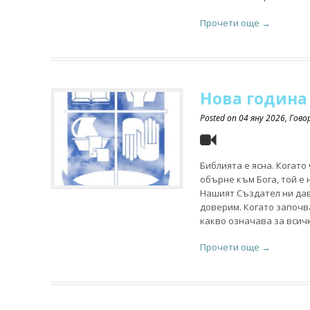
Прочети още →
Нова година 
Posted on
04 яну 2026
, Гов
Библията е ясна. Когато 
обърне към Бога, той е
Нашият Създател ни дав
доверим. Когато започв
какво означава за всич
Прочети още →