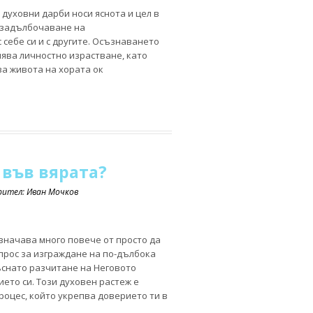
духовни дарби носи яснота и цел в
а задълбочаване на
себе си и с другите. Осъзнаването
ява личностно израстване, като
а живота на хората ок
 във вярата?
орител: Иван Мочков
значава много повече от просто да
ъпрос за изграждане на по-дълбока
ъснато разчитане на Неговото
ето си. Този духовен растеж е
роцес, който укрепва доверието ти в