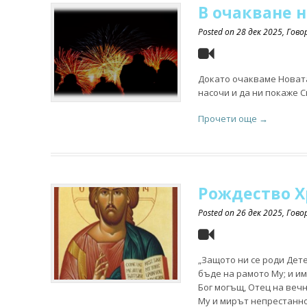
В очакване н
Posted on
28 дек 2025
, Гов
Докато очакваме Новата 
насочи и да ни покаже Св
Прочети още →
Рождество Х
Posted on
26 дек 2025
, Гов
„Защото ни се роди Дете
бъде на рамото Му; и и
Бог могъщ, Отец на вечн
Му и мирът непрестанно