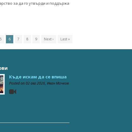
арство за да го утвърди и поддържа
5
6
7
8
9
Next ›
Last »
ови
Къде искам да се впиша
Posted on
02 авг 2026
, Иван Мочков