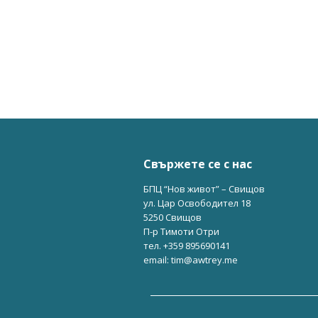
Свържете се с нас
БПЦ “Нов живот” – Свищов
ул. Цар Освободител 18
5250 Свищов
П-р Тимоти Отри
тел. +359 895690141
email: tim@awtrey.me