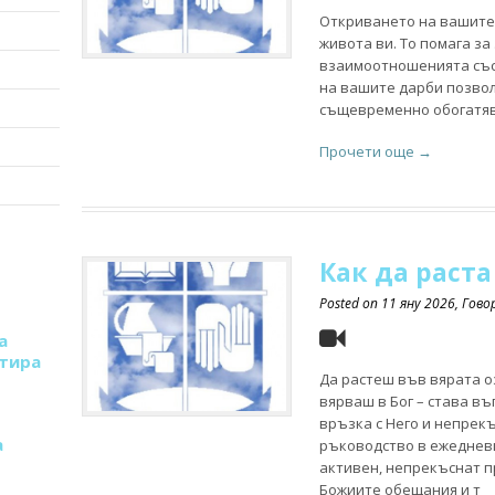
Откриването на вашите 
живота ви. То помага з
взаимоотношенията със 
на вашите дарби позвол
същевременно обогатяв
Прочети още →
Как да раста
Posted on
11 яну 2026
, Гов
а
стира
Да растеш във вярата о
вярваш в Бог – става в
връзка с Него и непрек
а
ръководство в ежедневи
активен, непрекъснат п
Божиите обещания и т