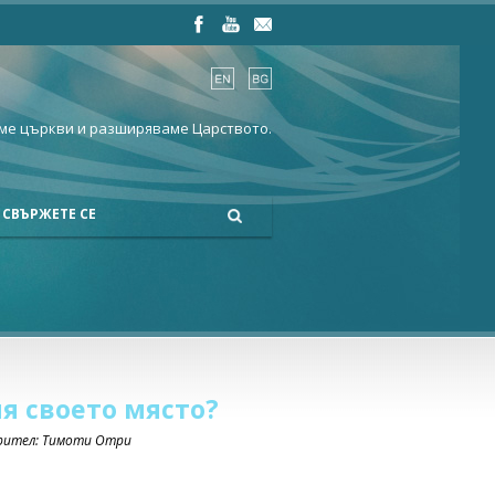
ме църкви и разширяваме Царството.
СВЪРЖЕТЕ СЕ
я своето място?
орител: Тимоти Отри