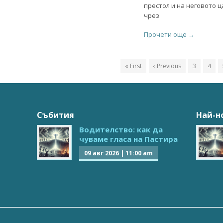
престол и на неговото ц
чрез
Прочети още →
« First
‹ Previous
3
4
Събития
Най-н
Водителство: как да
чуваме гласа на Пастира
09 авг 2026
|
11:00 am