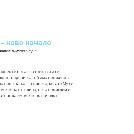
– ново начало
орител: Тимоти Отри
човек се покае за греха си и се
 ново творение… той има нов живот.
а ново начало в живота, когато Му се
аме новата година, нека помислим и
ки нас да имаме ново начало в