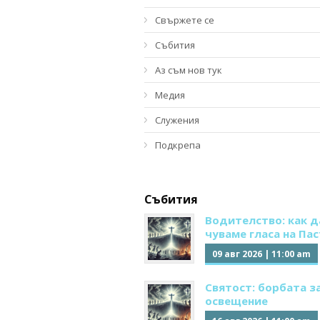
Свържете се
Събития
Аз съм нов тук
Медия
Служения
Подкрепа
Събития
Водителство: как д
чуваме гласа на Па
09 авг 2026
|
11:00 am
Святост: борбата з
освещение